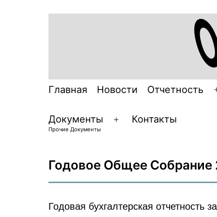
Перейти
к
содержимому
Обь-
Главная
Новости
Отчетность
Инвест
Документы
Контакты
Открыть
Прочие Документы
меню
Годовое Общее Собрание 
Годовая бухгалтерская отчетность за