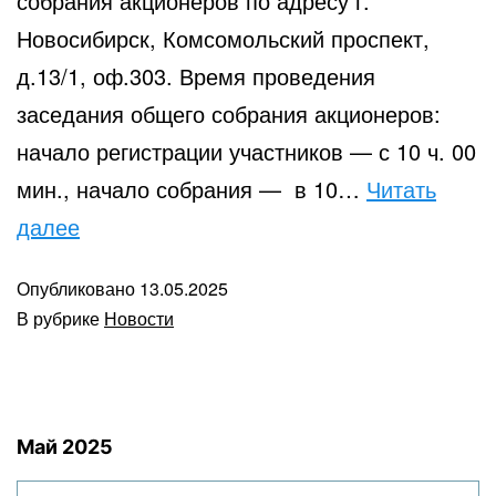
собрания акционеров по адресу г.
Новосибирск, Комсомольский проспект,
д.13/1, оф.303. Время проведения
заседания общего собрания акционеров:
начало регистрации участников — с 10 ч. 00
мин., начало собрания — в 10…
Читать
СООБЩЕНИЕ
далее
О
Опубликовано
13.05.2025
ПРОВЕДЕНИИ
В рубрике
Новости
ГОДОВОГО
ОБЩЕГО
СОБРАНИЯ
Май 2025
АКЦИОНЕРОВ
ОАО