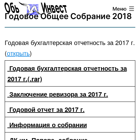
Перейти
Обь-
Меню
к
Годовое Общее Собрание 2018
Инвест
содержимому
Годовая бухгалтерская отчетность за 2017 г.
(
открыть
)
Годовая бухгалтерская отчетность за
2017 г.(.rar)
Заключение ревизора за 2017 г.
Годовой отчет за 2017 г.
Информация о собрании
ДК им. Попова- собрание